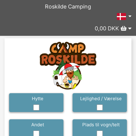
Roskilde Camping
0,00 DKK
Hytte
Lejlighed / Værelse
Andet
Plads til vogn/telt