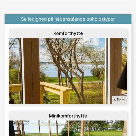
Se ledighed på nedenstående opholdstyper
Komforthytte
4 Pers.
Minikomforthytte